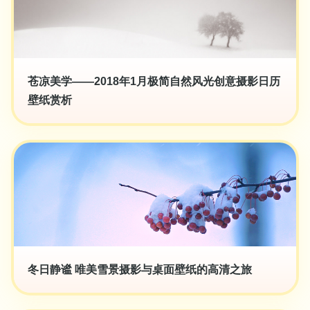
苍凉美学——2018年1月极简自然风光创意摄影日历
壁纸赏析
冬日静谧 唯美雪景摄影与桌面壁纸的高清之旅